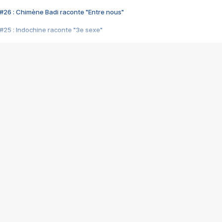
#26 : Chimène Badi raconte "Entre nous"
#25 : Indochine raconte "3e sexe"
#24 : Zaho raconte "C'est chelou"
#23 : Patrick Bruel raconte "Au café des délices"
#22 : Kyo raconte "Le chemin"
#21 : Nolwenn Leroy raconte "Cassé"
#20 : Patrick Hernandez raconte "Born to be alive"
#19 : Lorie raconte "Près de moi"
#18 : Michael Jones raconte "A nos actes manqués" (avec Jean-Jacque
#17 : Khaled raconte "Aïcha"
#16 : Corneille raconte "Parce qu'on vient de loin"
#15 : Indochine raconte "L'aventurier"