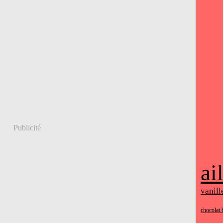
Publicité
ai
vanill
chocolat 