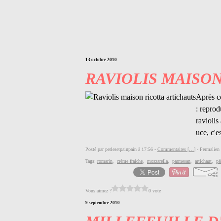
13 octobre 2010
RAVIOLIS MAISO
Après ce
: reprod
raviolis
uce, c'es
Posté par perlesetpainpain à 17:56 -
Commentaires [
…
]
- Permalien 
Tags:
romarin
,
crème fraiche
,
mozzarella
,
parmesan
,
artichaut
,
pâ
Vous aimez ?
0 vote
9 septembre 2010