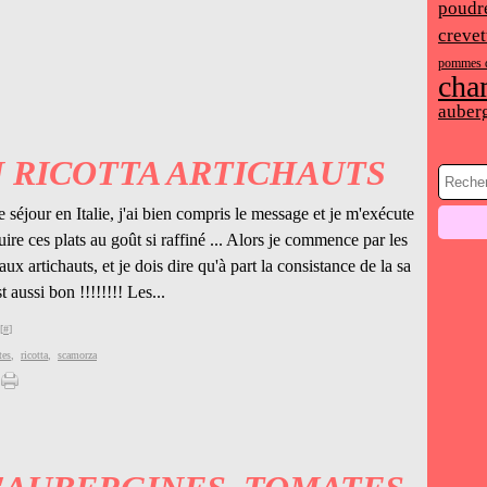
poudr
crevet
pommes d
cha
auber
N RICOTTA ARTICHAUTS
 séjour en Italie, j'ai bien compris le message et je m'exécute
uire ces plats au goût si raffiné ... Alors je commence par les
 aux artichauts, et je dois dire qu'à part la consistance de la sa
t aussi bon !!!!!!!! Les...
[
#
]
tes
,
ricotta
,
scamorza