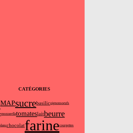
CATÉGORIES
l
sucre
MAP
basilic
oignons
oeufs
beurre
tomates
e
lait
mozzarella
farine
chocolat
blanc
courgettes