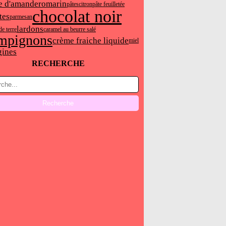
e d'amande
romarin
pâtes
citron
pâte feuilletée
chocolat noir
tes
parmesan
lardons
e terre
caramel au beurre salé
mpignons
crème fraiche liquide
miel
gines
RECHERCHE