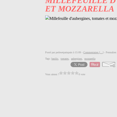
MILLEFEUILLE D
ET MOZZARELLA
Posté par perlesetpainpain à 15:09 -
Commentaires [
…
]
- Permalien 
Tags:
basilic
,
tomates
,
aubergines
,
mozzarella
Vous aimez ?
0 vote