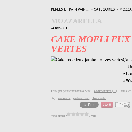
PERLES ET PAIN PAIN....
>
CATEGORIES
>
MOZZA
MOZZARELLA
24 mars 2011
CAKE MOELLEUX
VERTES
Ça po
... U
e bou
s 50
Posté par perlesetpainpain à 22:08 -
Commentaires [
…
]
- Permalien 
Tags:
mozzarella
,
jambon blanc
,
olives vertes
Vous aimez ?
0 vote